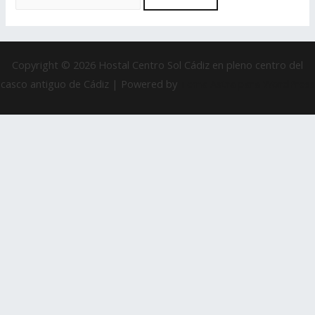
Copyright © 2026 Hostal Centro Sol Cádiz en pleno centro del
casco antiguo de Cádiz | Powered by
Tema Astra para WordPress