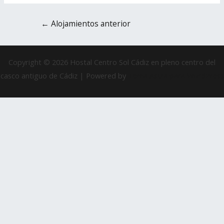
←
Alojamientos anterior
Copyright © 2026 Hostal Centro Sol Cádiz en pleno centro del
casco antiguo de Cádiz | Powered by
Tema Astra para WordPress